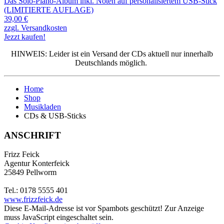
Das Solo-Piano-Album inkl. Noten auf personalisiertem USB-Stick
(LIMITIERTE AUFLAGE)
39,00 €
zzgl. Versandkosten
Jezzt kaufen!
HINWEIS: Leider ist ein Versand der CDs aktuell nur innerhalb
Deutschlands möglich.
Home
Shop
Musikladen
CDs & USB-Sticks
ANSCHRIFT
Frizz Feick
Agentur Konterfeick
25849 Pellworm
Tel.: 0178 5555 401
www.frizzfeick.de
Diese E-Mail-Adresse ist vor Spambots geschützt! Zur Anzeige
muss JavaScript eingeschaltet sein.